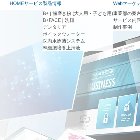
HOME
サービス
製品情報
Webマーケ
B+ | 歯磨き粉 (大人用・子ども用)
事業部の案
B+FACE | 洗顔
サービス内
デンタリア
制作事例
ポイックウォーター
院内水除菌システム
幹細胞培養上清液