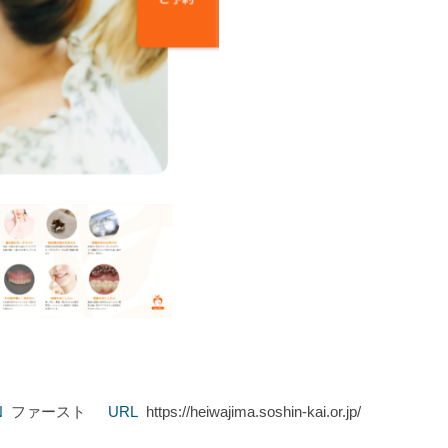
N
ファースト
URL
https://heiwajima.soshin-kai.or.jp/