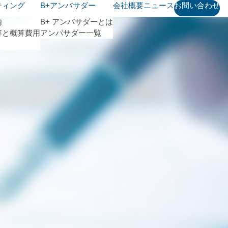
ティング
B+アンバサダー
会社概要
ニュース
お問い合わせ
内
B+ アンバサダーとは
容と概算費用
アンバサダー一覧