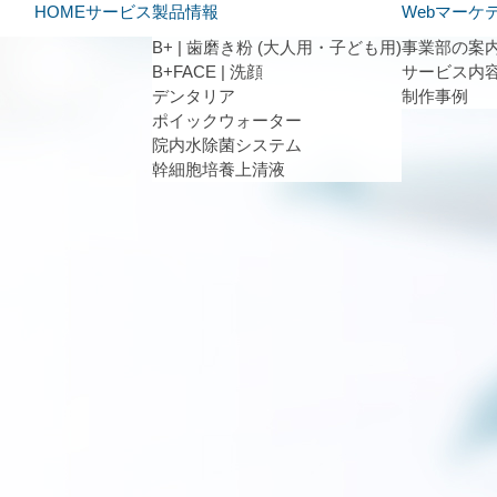
HOME
サービス
製品情報
Webマーケ
B+ | 歯磨き粉 (大人用・子ども用)
事業部の案
B+FACE | 洗顔
サービス内
デンタリア
制作事例
ポイックウォーター
院内水除菌システム
幹細胞培養上清液