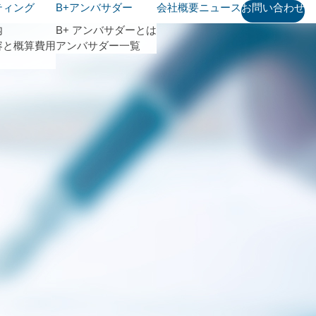
ティング
B+アンバサダー
会社概要
ニュース
お問い合わせ
内
B+ アンバサダーとは
容と概算費用
アンバサダー一覧