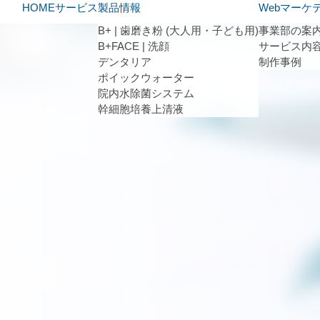
HOME
サービス
製品情報
Webマーケ
B+ | 歯磨き粉 (大人用・子ども用)
事業部の案
B+FACE | 洗顔
サービス内
デンタリア
制作事例
ポイックウォーター
院内水除菌システム
幹細胞培養上清液