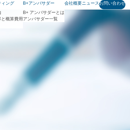
ティング
B+アンバサダー
会社概要
ニュース
お問い合わせ
内
B+ アンバサダーとは
容と概算費用
アンバサダー一覧