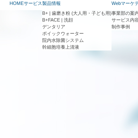
HOME
サービス
製品情報
Webマーケ
B+ | 歯磨き粉 (大人用・子ども用)
事業部の案
B+FACE | 洗顔
サービス内
デンタリア
制作事例
ポイックウォーター
院内水除菌システム
幹細胞培養上清液