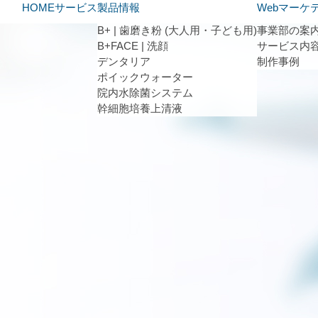
HOME
サービス
製品情報
Webマーケ
B+ | 歯磨き粉 (大人用・子ども用)
事業部の案
B+FACE | 洗顔
サービス内
デンタリア
制作事例
ポイックウォーター
院内水除菌システム
幹細胞培養上清液