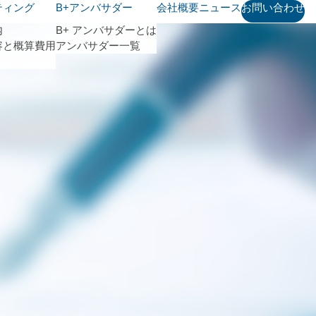
ティング
B+アンバサダー
会社概要
ニュース
お問い合わせ
内
B+ アンバサダーとは
容と概算費用
アンバサダー一覧