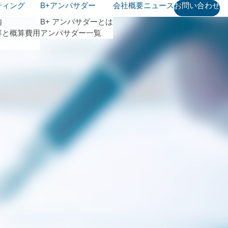
ティング
B+アンバサダー
会社概要
ニュース
お問い合わせ
内
B+ アンバサダーとは
容と概算費用
アンバサダー一覧