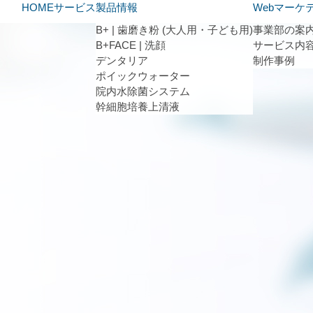
HOME
サービス
製品情報
Webマーケ
B+ | 歯磨き粉 (大人用・子ども用)
事業部の案
B+FACE | 洗顔
サービス内
デンタリア
制作事例
ポイックウォーター
院内水除菌システム
幹細胞培養上清液