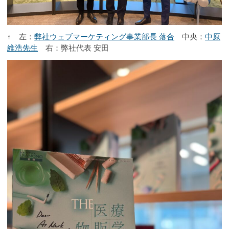
↑ 左：
弊社ウェブマーケティング事業部長 落合
中央：
中原
維浩先生
右：弊社代表 安田