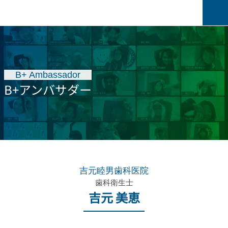
B+ Ambassador
B+アンバサダー
吉元睦男歯科医院
歯科衛生士
吉元 美恵