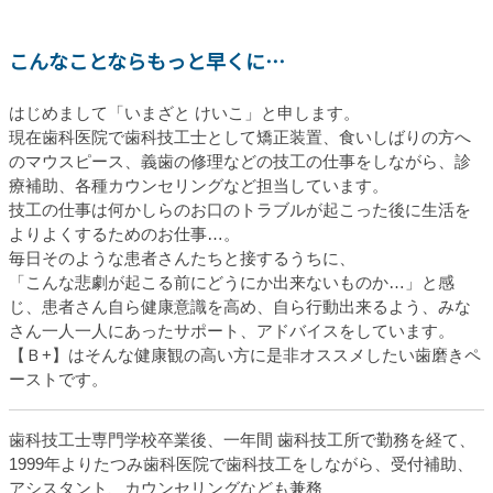
こんなことならもっと早くに…
はじめまして「いまざと けいこ」と申します。
現在歯科医院で歯科技工士として矯正装置、
食いしばりの方へ
のマウスピース、
義歯の修理などの技工の仕事をしながら、診
療補助、
各種カウンセリングなど担当しています。
技工の仕事は何かしらのお口のトラブルが起こった後に生活を
より
よくするためのお仕事…。
毎日そのような患者さんたちと接するうちに、
「こんな悲劇が起こる前にどうにか出来ないものか…」と感
じ、
患者さん自ら健康意識を高め、自ら行動出来るよう、
みな
さん一人一人にあったサポート、アドバイスをしています。
【Ｂ+】
はそんな健康観の高い方に是非オススメしたい歯磨きペ
ーストです
。
歯科技工士専門学校卒業後、一年間 歯科技工所で勤務を経て、
1999年よりたつみ歯科医院で歯科技工をしながら、受付補助、
アシスタント、カウンセリングなども兼務