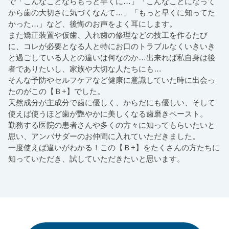
で「
こんなことならもっと早くに…」「
こんなことになって
から歯の大切さに気づくなんて…」「
もっと早くに知ってた
かった…」など、
後悔のお声をよく耳にします。
また矯正装置や仮歯、入れ歯の修理などの技工を作るたび
に、
コレが必要となる人と特にお口のトラブルなくいきいき
と過ごして
いる人との違いは何なのか…出来れば私自身は後
者でありたいし、
家族や大切な人たちにも…
そんな予防やセルフケアなど健康に意識していた時に出会っ
たのが
この【Ｂ+】でした。
天然成分が主成分で歯に優しく、からだにも優しい、
そして
使えば使うほど歯が艷やかに美しくなる歯磨きペースト。
勤務する医院の患者さんや多くの方々に知ってもらいたいと
思い、
アンバサダーのお仲間に入れていただきました。
一度使えば違いがわかる！この【Ｂ+】
をたくさんの方たちに
知っていただき、
試していただきたいと思います。