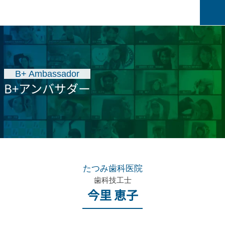
B+ Ambassador
B+アンバサダー
たつみ歯科医院
歯科技工士
今里 恵子