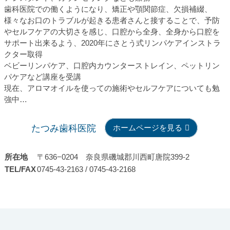
歯科医院での働くようになり、矯正や顎関節症、欠損補綴、
様々なお口のトラブルが起きる患者さんと接することで、
予防
やセルフケアの大切さを感じ、口腔から全身、
全身から口腔を
サポート出来るよう、
2020年にさとう式リンパケアインストラ
クター取得
ベビーリンパケア、口腔内カウンターストレイン、
ペットリン
パケアなど講座を受講
現在、
アロマオイルを使っての施術やセルフケアについても勉
強中…
たつみ歯科医院
ホームページを見る
所在地
〒636−0204 奈良県磯城郡川西町唐院399-2
TEL/FAX
0745-43-2163 / 0745-43-2168