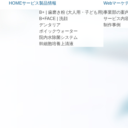
HOME
サービス
製品情報
Webマーケ
B+ | 歯磨き粉 (大人用・子ども用)
事業部の案
B+FACE | 洗顔
サービス内
デンタリア
制作事例
ポイックウォーター
院内水除菌システム
幹細胞培養上清液