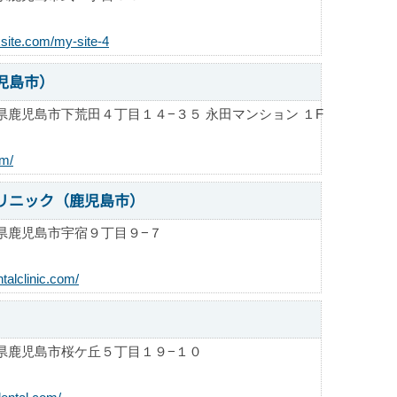
xsite.com/my-site-4
児島市）
県鹿児島市下荒田４丁目１４−３５ 永田マンション １F
om/
リニック（鹿児島市）
県鹿児島市宇宿９丁目９−７
talclinic.com/
県鹿児島市桜ケ丘５丁目１９−１０