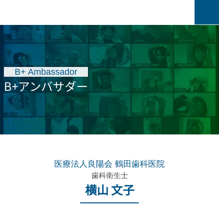
B+ Ambassador
B+アンバサダー
医療法人良陽会 鶴田歯科医院
歯科衛生士
横山 文子